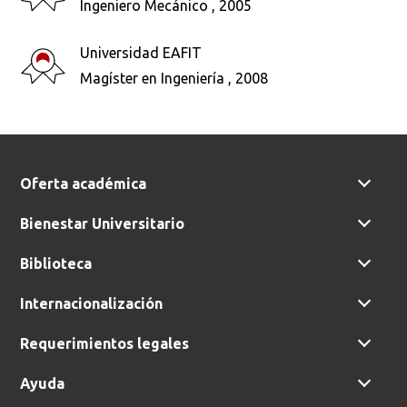
Ingeniero Mecánico , 2005
Busca en la escuela
Universidad EAFIT
¿Qué buscas?
Magíster en Ingeniería , 2008
Buscar en:
*
Oferta académica
Bienestar Universitario
Ordenar por:
*
Biblioteca
Internacionalización
Requerimientos legales
Buscar
Ayuda