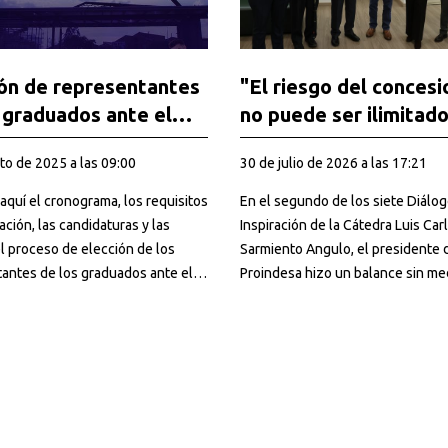
ón de representantes
"El riesgo del concesi
 graduados ante el
no puede ser ilimitado
o Directivo y el
advertencia de Alber
to de 2025 a las 09:00
30 de julio de 2026 a las 17:21
jo Académico 2026-
Mariño sobre el futur
las vías en Colombia
aquí el cronograma, los requisitos
En el segundo de los siete Diálog
ación, las candidaturas y las
Inspiración de la Cátedra Luis Car
l proceso de elección de los
Sarmiento Angulo, el presidente 
antes de los graduados ante el
Proindesa hizo un balance sin me
irectivo y el Consejo Académico
tintas de tres décadas de conces
eriodo 2026-2028.
viales y planteó una hoja de ruta 
reformar el sistema.