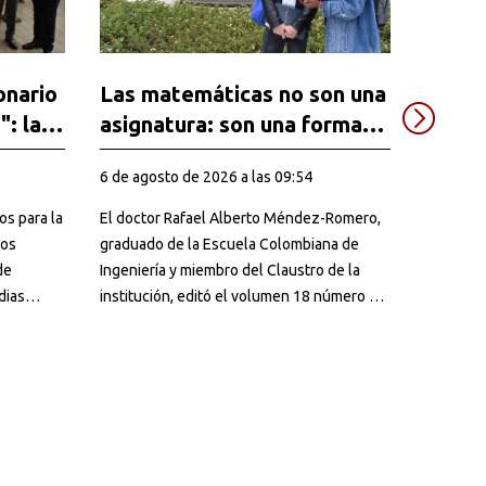
onario
Las matemáticas no son una
El ag
": la
asignatura: son una forma
desap
to
de estar en el mundo
la nu
6 de agosto de 2026 a las 09:54
28 de jul
o de
inund
Córd
os para la
El doctor Rafael Alberto Méndez-Romero,
Un análi
los
graduado de la Escuela Colombiana de
satelita
de
Ingeniería y miembro del Claustro de la
las inun
dias
institución, editó el volumen 18 número 2
evolucio
iones
de Mathematics Teaching Research
una red 
para
Journal, publicación indexada en Scopus
definidos
que reúne quince investigaciones sobre el
presente y el futuro de la enseñanza de
las matemáticas.