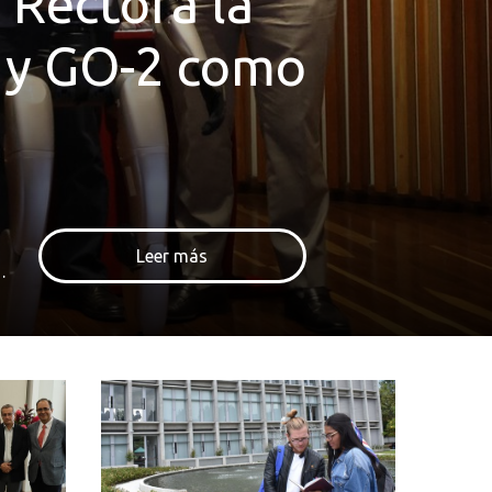
 Rectora la
1 y GO-2 como
Leer más