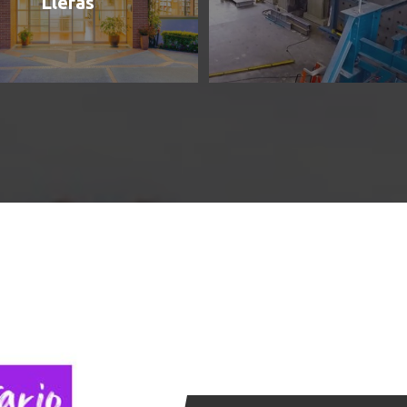
Lleras
oteca Jorge Álvarez Lleras es
La Escuela cuenta con 74
ema de información que
laboratorios y equipos de úl
on una amplia colección de
generación.
 físicos y electrónicos.
Conoce más
ás