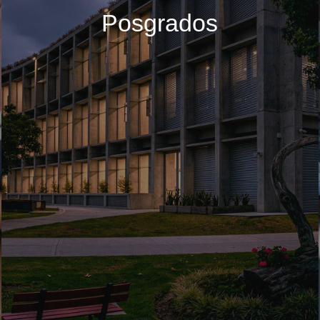
Posgrados
Buscar en:
*