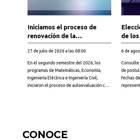
Iniciamos el proceso de
Elecci
renovación de la
de los
Acreditación en Alta Calidad
Consej
27 de julio de 2026 a las 08:00
6 de agos
de cuatro programas
Conse
2028
En el segundo semestre del 2026, los
Consulte 
programas de Matemáticas, Economía,
de postul
Ingeniería Eléctrica e Ingeniería Civil,
fechas de
iniciaron el proceso de autoevaluación con
represent
fines de renovar su Acreditación en Alta
Consejo D
Calidad.
para el p
CONOCE