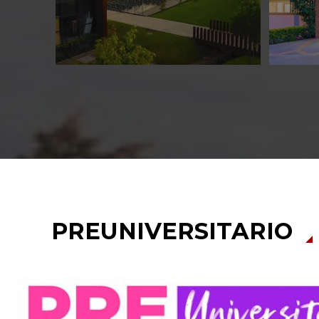
La Universidad Escuela Colombiana
La Bibli
de Ingeniería cumple los decretos de
un sist
alta calidad del Ministerio.
cuenta c
recursos
Conoce más
Conoce m
PREUNIVERSITARIO